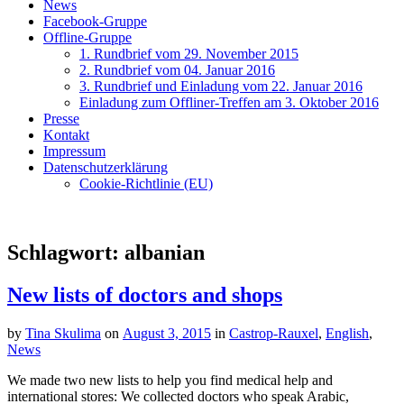
News
Facebook-Gruppe
Offline-Gruppe
1. Rundbrief vom 29. November 2015
2. Rundbrief vom 04. Januar 2016
3. Rundbrief und Einladung vom 22. Januar 2016
Einladung zum Offliner-Treffen am 3. Oktober 2016
Presse
Kontakt
Impressum
Datenschutzerklärung
Cookie-Richtlinie (EU)
Schlagwort:
albanian
New lists of doctors and shops
by
Tina Skulima
on
August 3, 2015
in
Castrop-Rauxel
,
English
,
News
We made two new lists to help you find medical help and
international stores: We collected doctors who speak Arabic,