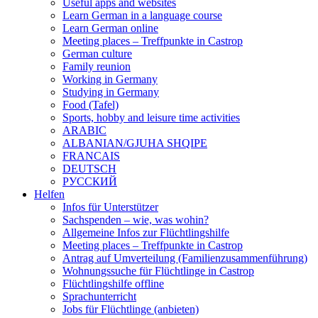
Useful apps and websites
Learn German in a language course
Learn German online
Meeting places – Treffpunkte in Castrop
German culture
Family reunion
Working in Germany
Studying in Germany
Food (Tafel)
Sports, hobby and leisure time activities
ARABIC
ALBANIAN/GJUHA SHQIPE
FRANCAIS
DEUTSCH
PУССКИЙ
Helfen
Infos für Unterstützer
Sachspenden – wie, was wohin?
Allgemeine Infos zur Flüchtlingshilfe
Meeting places – Treffpunkte in Castrop
Antrag auf Umverteilung (Familienzusammenführung)
Wohnungssuche für Flüchtlinge in Castrop
Flüchtlingshilfe offline
Sprachunterricht
Jobs für Flüchtlinge (anbieten)