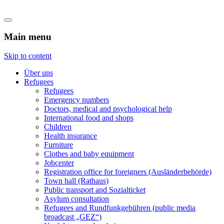
Flüchtlingshilfe Castrop-Rauxel
Main menu
Skip to content
Über uns
Refugees
Refugees
Emergency numbers
Doctors, medical and psychological help
International food and shops
Children
Health insurance
Furniture
Clothes and baby equipment
Jobcenter
Registration office for foreigners (Ausländerbehörde)
Town hall (Rathaus)
Public transport and Sozialticket
Asylum consultation
Refugees and Rundfunkgebühren (public media
broadcast „GEZ“)