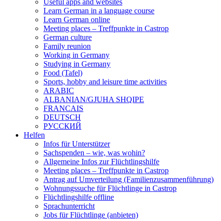
Useful apps and websites
Learn German in a language course
Learn German online
Meeting places – Treffpunkte in Castrop
German culture
Family reunion
Working in Germany
Studying in Germany
Food (Tafel)
Sports, hobby and leisure time activities
ARABIC
ALBANIAN/GJUHA SHQIPE
FRANCAIS
DEUTSCH
PУССКИЙ
Helfen
Infos für Unterstützer
Sachspenden – wie, was wohin?
Allgemeine Infos zur Flüchtlingshilfe
Meeting places – Treffpunkte in Castrop
Antrag auf Umverteilung (Familienzusammenführung)
Wohnungssuche für Flüchtlinge in Castrop
Flüchtlingshilfe offline
Sprachunterricht
Jobs für Flüchtlinge (anbieten)