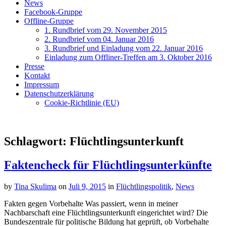
News
Facebook-Gruppe
Offline-Gruppe
1. Rundbrief vom 29. November 2015
2. Rundbrief vom 04. Januar 2016
3. Rundbrief und Einladung vom 22. Januar 2016
Einladung zum Offliner-Treffen am 3. Oktober 2016
Presse
Kontakt
Impressum
Datenschutzerklärung
Cookie-Richtlinie (EU)
Schlagwort:
Flüchtlingsunterkunft
Faktencheck für Flüchtlingsunterkünfte
by
Tina Skulima
on
Juli 9, 2015
in
Flüchtlingspolitik
,
News
Fakten gegen Vorbehalte Was passiert, wenn in meiner
Nachbarschaft eine Flüchtlingsunterkunft eingerichtet wird? Die
Bundeszentrale für politische Bildung hat geprüft, ob Vorbehalte