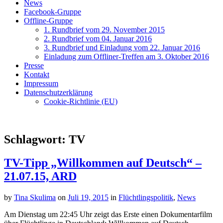
News
Facebook-Gruppe
Offline-Gruppe
1. Rundbrief vom 29. November 2015
2. Rundbrief vom 04. Januar 2016
3. Rundbrief und Einladung vom 22. Januar 2016
Einladung zum Offliner-Treffen am 3. Oktober 2016
Presse
Kontakt
Impressum
Datenschutzerklärung
Cookie-Richtlinie (EU)
Schlagwort:
TV
TV-Tipp „Willkommen auf Deutsch“ –
21.07.15, ARD
by
Tina Skulima
on
Juli 19, 2015
in
Flüchtlingspolitik
,
News
Am Dienstag um 22:45 Uhr zeigt das Erste einen Dokumentarfilm