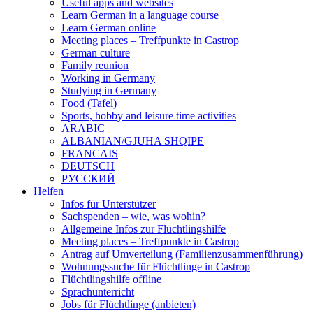
Useful apps and websites
Learn German in a language course
Learn German online
Meeting places – Treffpunkte in Castrop
German culture
Family reunion
Working in Germany
Studying in Germany
Food (Tafel)
Sports, hobby and leisure time activities
ARABIC
ALBANIAN/GJUHA SHQIPE
FRANCAIS
DEUTSCH
PУССКИЙ
Helfen
Infos für Unterstützer
Sachspenden – wie, was wohin?
Allgemeine Infos zur Flüchtlingshilfe
Meeting places – Treffpunkte in Castrop
Antrag auf Umverteilung (Familienzusammenführung)
Wohnungssuche für Flüchtlinge in Castrop
Flüchtlingshilfe offline
Sprachunterricht
Jobs für Flüchtlinge (anbieten)