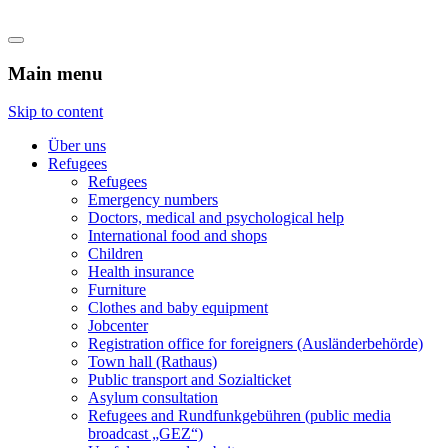
Flüchtlingshilfe Castrop-Rauxel
Main menu
Skip to content
Über uns
Refugees
Refugees
Emergency numbers
Doctors, medical and psychological help
International food and shops
Children
Health insurance
Furniture
Clothes and baby equipment
Jobcenter
Registration office for foreigners (Ausländerbehörde)
Town hall (Rathaus)
Public transport and Sozialticket
Asylum consultation
Refugees and Rundfunkgebühren (public media
broadcast „GEZ“)