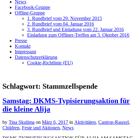
News
Facebook-Gruppe
Offline-Gruppe
1. Rundbrief vom 29. November 2015
2. Rundbrief vom 04. Januar 2016
3. Rundbrief und Einladung vom 22. Januar 2016
Einladung zum Offliner-Treffen am 3. Oktober 2016
Presse
Kontakt
Impressum
Datenschutzerklärung
Cookie-Richtlinie (EU)
Schlagwort:
Stammzellspende
Samstag: DKMS-Typisierungsaktion für
die kleine Alija
by
Tina Skulima
on
März 6, 2017
in
Aktivitäten
,
Castrop-Rauxel
,
Children
,
Feste und Aktionen
,
News