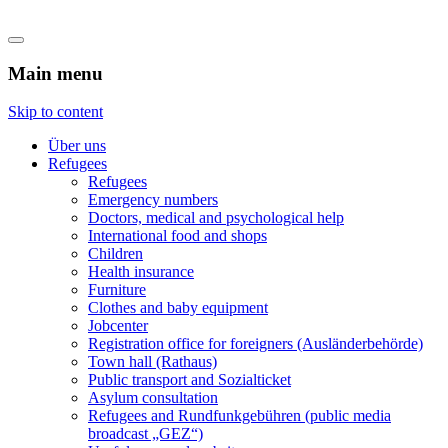
Flüchtlingshilfe Castrop-Rauxel
Main menu
Skip to content
Über uns
Refugees
Refugees
Emergency numbers
Doctors, medical and psychological help
International food and shops
Children
Health insurance
Furniture
Clothes and baby equipment
Jobcenter
Registration office for foreigners (Ausländerbehörde)
Town hall (Rathaus)
Public transport and Sozialticket
Asylum consultation
Refugees and Rundfunkgebühren (public media
broadcast „GEZ“)