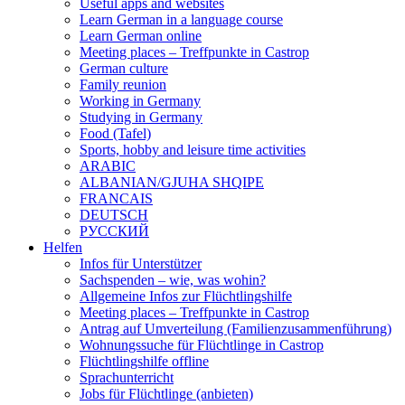
Useful apps and websites
Learn German in a language course
Learn German online
Meeting places – Treffpunkte in Castrop
German culture
Family reunion
Working in Germany
Studying in Germany
Food (Tafel)
Sports, hobby and leisure time activities
ARABIC
ALBANIAN/GJUHA SHQIPE
FRANCAIS
DEUTSCH
PУССКИЙ
Helfen
Infos für Unterstützer
Sachspenden – wie, was wohin?
Allgemeine Infos zur Flüchtlingshilfe
Meeting places – Treffpunkte in Castrop
Antrag auf Umverteilung (Familienzusammenführung)
Wohnungssuche für Flüchtlinge in Castrop
Flüchtlingshilfe offline
Sprachunterricht
Jobs für Flüchtlinge (anbieten)