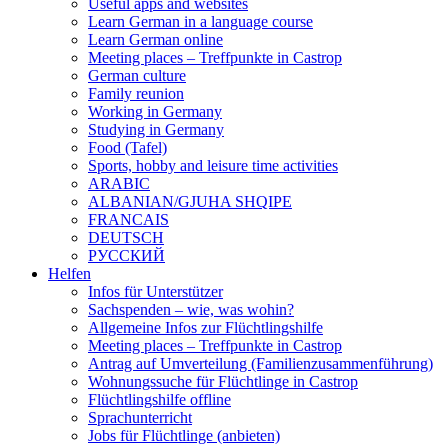
Useful apps and websites
Learn German in a language course
Learn German online
Meeting places – Treffpunkte in Castrop
German culture
Family reunion
Working in Germany
Studying in Germany
Food (Tafel)
Sports, hobby and leisure time activities
ARABIC
ALBANIAN/GJUHA SHQIPE
FRANCAIS
DEUTSCH
PУССКИЙ
Helfen
Infos für Unterstützer
Sachspenden – wie, was wohin?
Allgemeine Infos zur Flüchtlingshilfe
Meeting places – Treffpunkte in Castrop
Antrag auf Umverteilung (Familienzusammenführung)
Wohnungssuche für Flüchtlinge in Castrop
Flüchtlingshilfe offline
Sprachunterricht
Jobs für Flüchtlinge (anbieten)