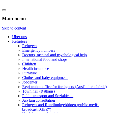
Flüchtlingshilfe Castrop-Rauxel
Main menu
Skip to content
Über uns
Refugees
Refugees
Emergency numbers
Doctors, medical and psychological help
International food and shops
Children
Health insurance
Furniture
Clothes and baby equipment
Jobcenter
Registration office for foreigners (Ausländerbehörde)
Town hall (Rathaus)
Public transport and Sozialticket
Asylum consultation
Refugees and Rundfunkgebühren (public media
broadcast „GEZ“)