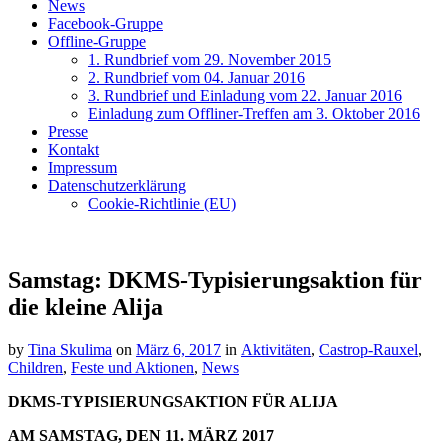
News
Facebook-Gruppe
Offline-Gruppe
1. Rundbrief vom 29. November 2015
2. Rundbrief vom 04. Januar 2016
3. Rundbrief und Einladung vom 22. Januar 2016
Einladung zum Offliner-Treffen am 3. Oktober 2016
Presse
Kontakt
Impressum
Datenschutzerklärung
Cookie-Richtlinie (EU)
Samstag: DKMS-Typisierungsaktion für
die kleine Alija
by
Tina Skulima
on
März 6, 2017
in
Aktivitäten
,
Castrop-Rauxel
,
Children
,
Feste und Aktionen
,
News
DKMS-TYPISIERUNGSAKTION FÜR ALIJA
AM SAMSTAG, DEN 11. MÄRZ 2017