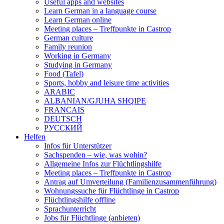
Useful apps and websites
Learn German in a language course
Learn German online
Meeting places – Treffpunkte in Castrop
German culture
Family reunion
Working in Germany
Studying in Germany
Food (Tafel)
Sports, hobby and leisure time activities
ARABIC
ALBANIAN/GJUHA SHQIPE
FRANCAIS
DEUTSCH
PУССКИЙ
Helfen
Infos für Unterstützer
Sachspenden – wie, was wohin?
Allgemeine Infos zur Flüchtlingshilfe
Meeting places – Treffpunkte in Castrop
Antrag auf Umverteilung (Familienzusammenführung)
Wohnungssuche für Flüchtlinge in Castrop
Flüchtlingshilfe offline
Sprachunterricht
Jobs für Flüchtlinge (anbieten)