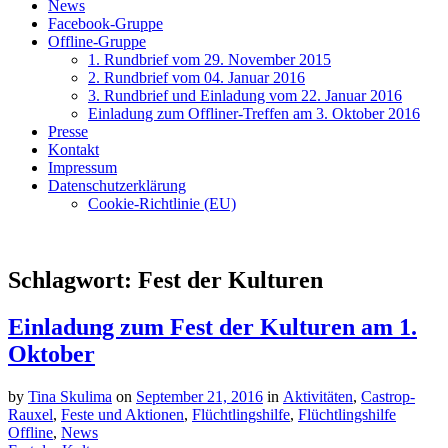
News
Facebook-Gruppe
Offline-Gruppe
1. Rundbrief vom 29. November 2015
2. Rundbrief vom 04. Januar 2016
3. Rundbrief und Einladung vom 22. Januar 2016
Einladung zum Offliner-Treffen am 3. Oktober 2016
Presse
Kontakt
Impressum
Datenschutzerklärung
Cookie-Richtlinie (EU)
Schlagwort:
Fest der Kulturen
Einladung zum Fest der Kulturen am 1.
Oktober
by
Tina Skulima
on
September 21, 2016
in
Aktivitäten
,
Castrop-
Rauxel
,
Feste und Aktionen
,
Flüchtlingshilfe
,
Flüchtlingshilfe
Offline
,
News