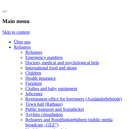
Flüchtlingshilfe Castrop-Rauxel
Main menu
Skip to content
Über uns
Refugees
Refugees
Emergency numbers
Doctors, medical and psychological help
International food and shops
Children
Health insurance
Furniture
Clothes and baby equipment
Jobcenter
Registration office for foreigners (Ausländerbehörde)
Town hall (Rathaus)
Public transport and Sozialticket
Asylum consultation
Refugees and Rundfunkgebühren (public media
broadcast „GEZ“)