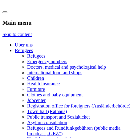
Flüchtlingshilfe Castrop-Rauxel
Main menu
Skip to content
Über uns
Refugees
Refugees
Emergency numbers
Doctors, medical and psychological help
International food and shops
Children
Health insurance
Furniture
Clothes and baby equipment
Jobcenter
Registration office for foreigners (Ausländerbehörde)
Town hall (Rathaus)
Public transport and Sozialticket
Asylum consultation
Refugees and Rundfunkgebühren (public media
broadcast „GEZ“)