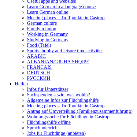
Useful apps and websites
Learn German in a language course
Learn German online
Meeting places – Treffpunkte in Castrop
German culture
Family reunion
Working in Germany
Studying in Germany
Food (Tafel)
Sports, hobby and leisure time activities
ARABIC
ALBANIAN/GJUHA SHQIPE
FRANCAIS
DEUTSCH
PУССКИЙ
Helfen
Infos für Unterstützer
Sachspenden – wie, was wohin?
Allgemeine Infos zur Flüchtlingshilfe
Meeting places – Treffpunkte in Castrop
Antrag auf Umverteilung (Familienzusammenführung)
Wohnungssuche für Flüchtlinge in Castrop
Flüchtlingshilfe offline
Sprachunterricht
Jobs für Flüchtlinge (anbieten)